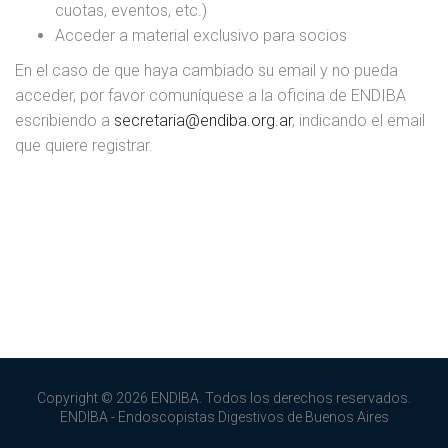
cuotas, eventos, etc.)
Acceder a material exclusivo para socios
En el caso de que haya cambiado su email y no pueda
acceder, por favor comuníquese a la oficina de ENDIBA
escribiendo a
secretaria@endiba.org.ar
, indicando el email
que quiere registrar.
Copyright © 2026 ENDIBA. Todos los derechos reservados.
ENDIBA - Endoscopistas Digestivos de Buenos Aires