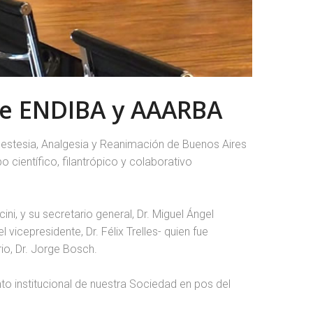
re ENDIBA y AAARBA
estesia, Analgesia y Reanimación de Buenos Aires
 científico, filantrópico y colaborativo
ini, y su secretario general, Dr. Miguel Ángel
vicepresidente, Dr. Félix Trelles- quien fue
io, Dr. Jorge Bosch.
o institucional de nuestra Sociedad en pos del