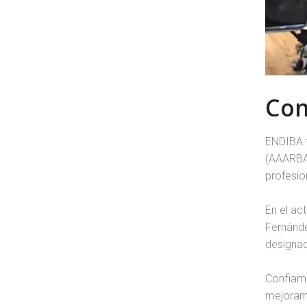
Con
ENDIBA f
(AAARBA)
profesio
En el act
Fernánde
designad
Confiamo
mejorami