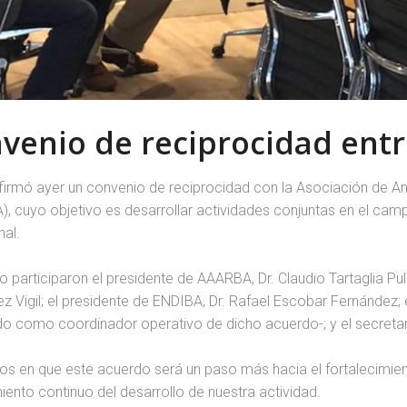
venio de reciprocidad ent
irmó ayer un convenio de reciprocidad con la Asociación de An
, cuyo objetivo es desarrollar actividades conjuntas en el campo
nal.
o participaron el presidente de AAARBA, Dr. Claudio Tartaglia Pulc
z Vigil; el presidente de ENDIBA, Dr. Rafael Escobar Fernández; el 
o como coordinador operativo de dicho acuerdo-; y el secretar
s en que este acuerdo será un paso más hacia el fortalecimient
ento continuo del desarrollo de nuestra actividad.